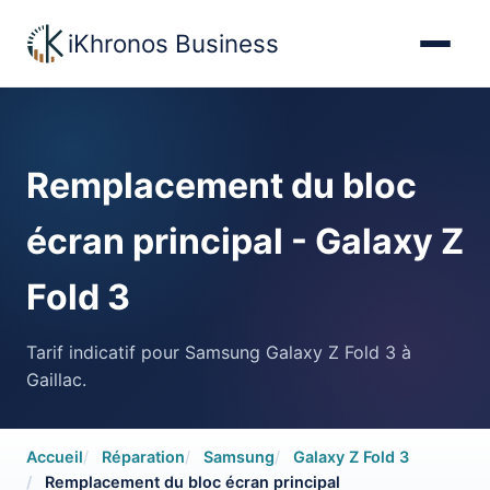
iKhronos Business
Remplacement du bloc
écran principal - Galaxy Z
Accueil
Fold 3
Tarifs réparations
Tarif indicatif pour Samsung Galaxy Z Fold 3 à
Gaillac.
Contact
Accueil
Réparation
Samsung
Galaxy Z Fold 3
Remplacement du bloc écran principal