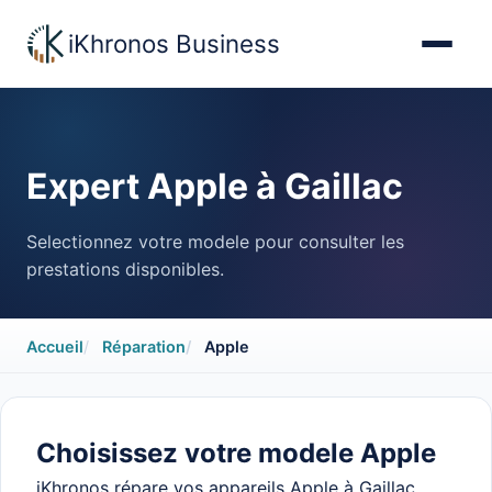
iKhronos Business
Expert Apple à Gaillac
Selectionnez votre modele pour consulter les
Accueil
prestations disponibles.
Tarifs réparations
Accueil
Réparation
Apple
Contact
Choisissez votre modele Apple
iKhronos répare vos appareils Apple à Gaillac